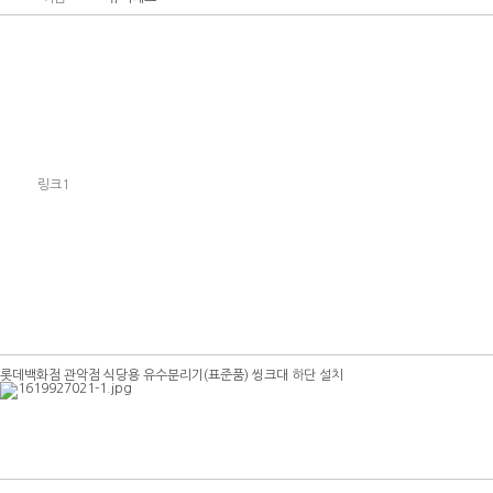
링크1
롯데백화점 관악점 식당용 유수분리기(표준품) 씽크대 하단 설치