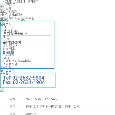
HOME
ADMIN
즐겨찾기
호시소개
코로나검출기
세라믹냉각코팅제
고객지원
고객지원
자료실
인사말
오시는길
UC-60+
UC-10+
공지사항
식당용 유수분리기
개 요
비 교
온라인견적
규격 및 외형도
특성 및 설치
성능 비교
성능 시험
자료실
주의사항
FAQ
진공용 워터세퍼레이터
초대형 모델
공지사항
온라인견적
자료실
Tel: 02-2632-9904
Fax: 02-2631-1904
작성
2021-05-02 조회: 546
제목
롯데백화점 관악점 식당용 유수분리기 설치
이름
유미테크