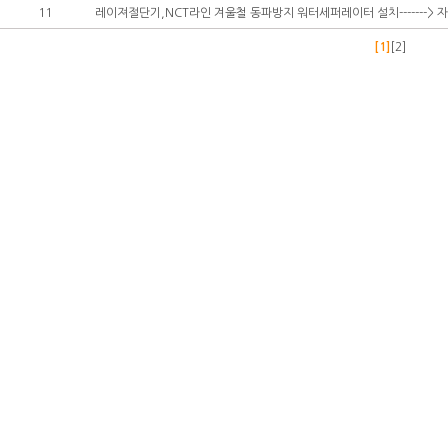
11
레이져절단기,NCT라인 겨울철 동파방지 워터세퍼레이터 설치-------> 
[1]
[2]
상호: 유미테크 상호: 유미테크 대표자명: 김성호 사업자등록번호 : 133-19-87625 주소 
전화번호: 02-2632-9904, 팩스 02-2631-1904
Copyright (c)유미테크